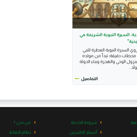
مدية: السيرة النبوية الشريفة في
 السيرة النبوية العطرة للنبي
محمد ﷺ عبر 10 محطات دقيقة؛ تبدأ من مولده
بنزول الوحي والهجرة وبناء الدولة
ً...
التفاصيل
ية
شروط الخدمة
من نحن ؟
أسعار الناشرين
نظام النقاط