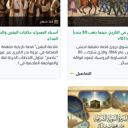
منذ شهر
«الحرب الأجمل في التاريخ: حينما ذهب 80 جندياً
أسياد الصحراء: حكايات اليقين وال
!»
الفداء
مشوق يروي قصة حقيقية لجيش
ملحمة اليقين" قصة تاريخية ملهمة 
إمارة ليختنشتاين عام 1866، والذي شارك بـ 80
الصحابة في غزوة بدر الكبرى عبر عي
 النمساوية البروسية، ليعود قوامُه
"عاصم". تتناول اللحظات الحرجة ليلة 
والمواجهة الملحمية في ا...
التفاصيل