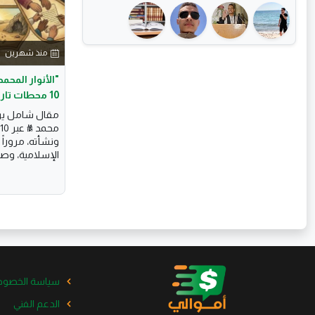
منذ شهرين
​"الأنوار المح
10 محطات تاريخية"
مقال شامل يروي
ونشأته، مروراً 
الإسلامية، وصولا
سياسة الخصوص
الدعم الفني