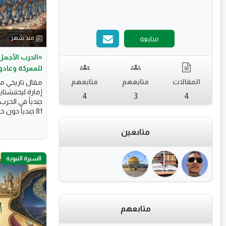
منذ شهر
متابعة
للمعركة وعادوا 81
المقالات
متابعهم
متابعهم
مقال تاريخي 
4
3
4
جندياً في الحرب
81 جندياً دون خسائر...
متابعين
السيرة النبوية
متابعهم