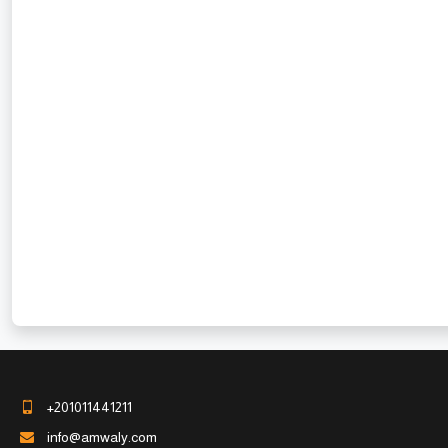
+201011441211
info@amwaly.com