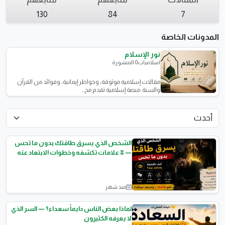
130
84
7
المدونات الخاصة
نور الإسلام
اسلاميات
0 المنشورة
مقالات إسلامية موثوقة، وخواطر إيمانية، وفوائد من القرآن
والسنة. منصة إسلامية تقدم مح...
الشخص الذي يسرق طاقتك بدون ما تحس
— 8 علامات تكشفه وخطوات الابتعاد عنه
منذ شهر
نصائح وثقافة
لماذا بعض الناس دايماً سعداء؟ — السر الذي
لا يعرفه الكثيرون