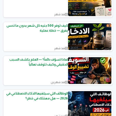
منذ شهر
نصائح وثقافة
كيف توفر 500 جنيه كل شهر بدون ما تحس
بفرق — خطة عملية
منذ شهر
نصائح وثقافة
لماذا تسوّف دائماً؟ — العلم يكشف السبب
الحقيقي وكيف تتوقف نهائياً
منذ شهرين
المقالات العامة
الوظائف التي سيلغيها الذكاء الاصطناعي في
2026 — هل مهنتك في خطر؟