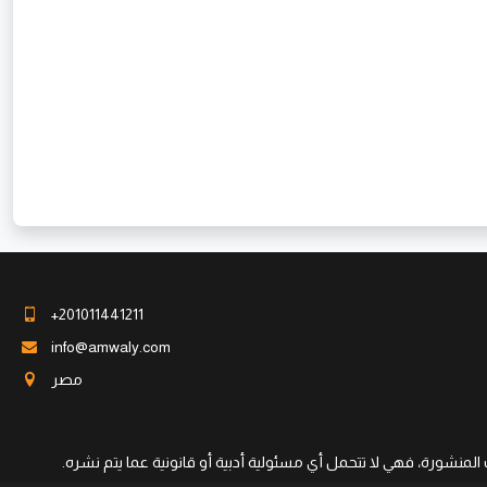
+201011441211
info@amwaly.com
مصر
لمنشورة، فهي لا تتحمل أي مسئولية أدبية أو قانونية عما يتم نشره.