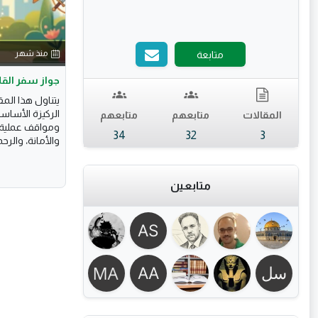
منذ شهر
متابعة
جواز سفر الق
يتناول هذا الم
الركيزة الأساس
المقالات
متابعهم
متابعهم
ومواقف عملية 
34
32
3
والأمانة، والرحم
متابعين