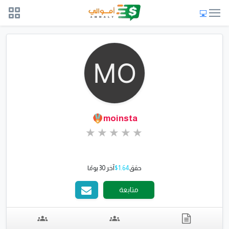
moinsta
حقق
$1.64
آخر 30 يومًا
متابعة