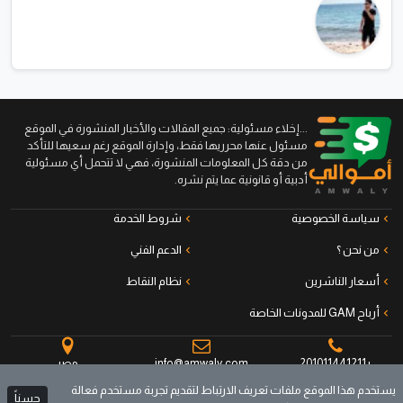
...إخلاء مسئولية: جميع المقالات والأخبار المنشورة في الموقع
مسئول عنها محرريها فقط، وإدارة الموقع رغم سعيها للتأكد
من دقة كل المعلومات المنشورة، فهي لا تتحمل أي مسئولية
أدبية أو قانونية عما يتم نشره.
سياسة الخصوصية
شروط الخدمة
من نحن ؟
الدعم الفني
أسعار الناشرين
نظام النقاط
أرباح GAM للمدونات الخاصة
+201011441211
info@amwaly.com
مصر
يستخدم هذا الموقع ملفات تعريف الارتباط لتقديم تجربة مستخدم فعالة
حسناً