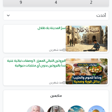
9
4
2
سرّ المدينة بلا ظلال
منذ شهرين
قصص الاطفال
البروتين النباتي المعزز: 3 وصفات نباتية غنية
جداً بالبروتين بدون أي منتجات حيوانية
منذ شهرين
التغذية الصحية
متابعين