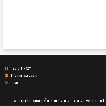
+201011441211
info@amwaly.com
مصر
لمنشورة، فهي لا تتحمل أي مسئولية أدبية أو قانونية عما يتم نشره.