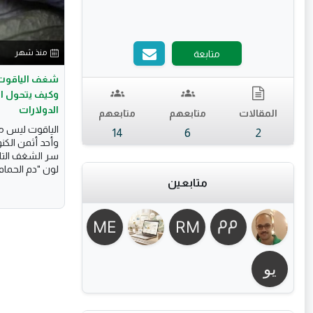
منذ شهر
متابعة
شغف الياقوت: 
وكيف يتحول ال
الدولارات
المقالات
متابعهم
متابعهم
الياقوت ليس مج
14
6
2
وأحد أثمن الكن
سر الشغف التار
لون "دم الحمام"
متابعين