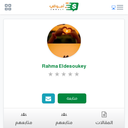
Rahma Eldesoukey
متابعة
المقالات
متابعهم
متابعهم