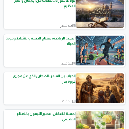
يوم عاشوراء.. نفحات من الإيمان والأجر
العظيم
منذ شهر
مقالات اسلامية
أهمية الرياضة: مفتاح الصحة والنشاط وجودة
الحياة
منذ شهر
الصحه العامة
الحباب بن المنذر: الصحابى الذي غيّر مجرى
غزوة بدر
منذ شهر
قصص اسلامية
لمسة انتعاش: عصير الليمون بالنعناع
الطبيعي