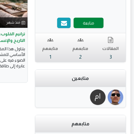
منذ شهر
متابعة
ترانيم القلو
التاريخ والإنسا
المقالات
متابعهم
متابعهم
يتناول هذا الم
الأساسي للمشاع
1
2
3
الضوء فيه على
عابرة إلى طاقة 
متابعين
متابعهم