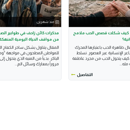
منذ شهرين
ب: كيف شكلت قصص الحب ملامح
مذكرات كائن زاحف في طوابير الصب
نية؟
من مواقف الحياة اليومية المنهكة
قال ظاهرة الحب باعتبارها المحرك
المقال يتناول بشكل ساخر الكفاح ال
ر الإنسانية عبر العصور. نسلط
للمواطن المطحون في مواجهة "وح
 كيف يتحول الحب من مجرد عاطفة
الباكر: بدءاً من المنبه الذي يتحول إل
مله...
مروراً بمعارك وسائل الم...
التفاصيل