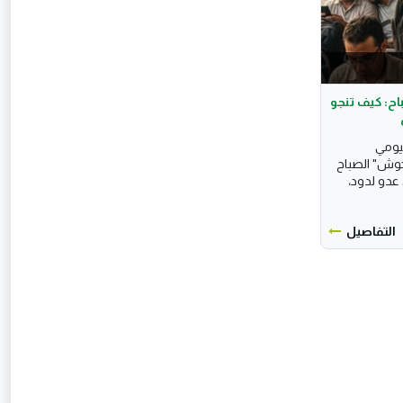
اح: كيف تنجو
يومي
وش" الصباح
ى عدو لدود،
التفاصيل