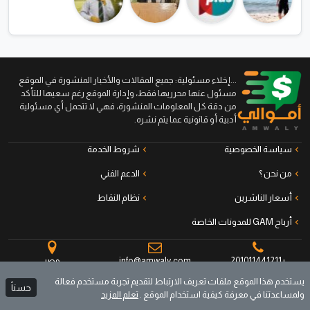
...إخلاء مسئولية: جميع المقالات والأخبار المنشورة في الموقع
مسئول عنها محرريها فقط، وإدارة الموقع رغم سعيها للتأكد
من دقة كل المعلومات المنشورة، فهي لا تتحمل أي مسئولية
أدبية أو قانونية عما يتم نشره.
سياسة الخصوصية
شروط الخدمة
من نحن ؟
الدعم الفني
أسعار الناشرين
نظام النقاط
أرباح GAM للمدونات الخاصة
+201011441211
info@amwaly.com
مصر
يستخدم هذا الموقع ملفات تعريف الارتباط لتقديم تجربة مستخدم فعالة
حسناً
ولمساعدتنا في معرفة كيفية استخدام الموقع .
تعلم المزيد
جميع الحقوق محفوظة © أموالي منصة الناشرين