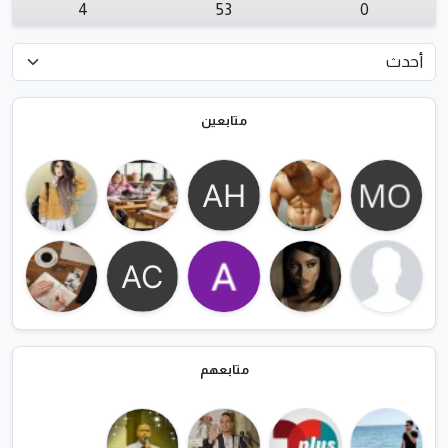
4
53
0
متابعين
متابعهم