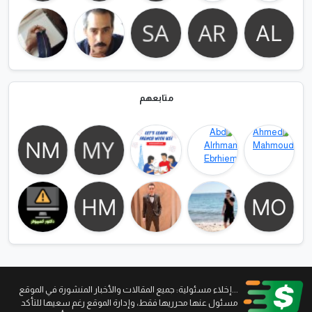
متابعهم
...إخلاء مسئولية: جميع المقالات والأخبار المنشورة في الموقع
مسئول عنها محرريها فقط، وإدارة الموقع رغم سعيها للتأكد