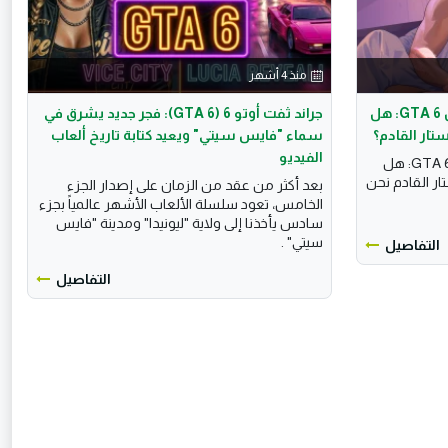
منذ 4 أشهر
الدليل الشامل لمواصفات تشغيل GTA 6: هل
جراند ثفت أوتو 6 (GTA 6): فجر جديد يشرق في
ار القادم؟
سماء "فايس سيتي" ويعيد كتابة تاريخ ألعاب
الفيديو
الدليل الشامل لمواصفات تشغيل GTA 6: هل
 القادم نحن
بعد أكثر من عقد من الزمان على إصدار الجزء
الخامس، تعود سلسلة الألعاب الأشهر عالمياً بجزء
سادس يأخذنا إلى ولاية "ليونيدا" ومدينة "فايس
سيتي" .
التفاصيل
التفاصيل