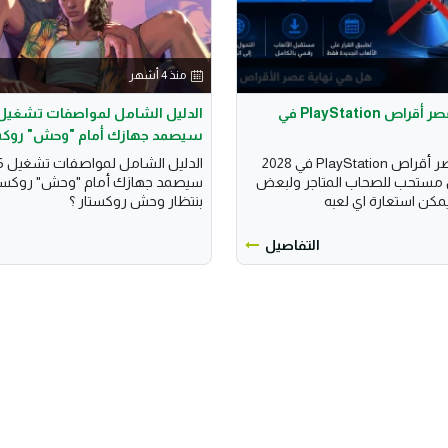
منذ 4 أشهر
سوني تنهي عصر أقراص PlayStation في
سيصمد جهازك أمام "وحش" روكست
سوني تنهي عصر أقراص PlayStation في 2028
 مستحب للصحاب المتاجر ولبعض
سيصمد جهازك أمام "وحش" روكستار
يمكن استعارة اي لعبه
بنتظار وحش روكستار ؟
التفاصيل