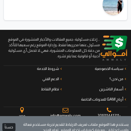
...إخلاء مسئولية: جميع المقالات والأخبار المنشورة في الموقع
مسئول عنها محرريها فقط، وإدارة الموقع رغم سعيها للتأكد
من دقة كل المعلومات المنشورة، فهي لا تتحمل أي مسئولية
أدبية أو قانونية عما يتم نشره.
سياسة الخصوصية
شروط الخدمة
من نحن ؟
الدعم الفني
أسعار الناشرين
نظام النقاط
أرباح GAM للمدونات الخاصة
+201011441211
info@amwaly.com
مصر
يستخدم هذا الموقع ملفات تعريف الارتباط لتقديم تجربة مستخدم فعالة
حسناً
ولمساعدتنا في معرفة كيفية استخدام الموقع .
تعلم المزيد
جميع الحقوق محفوظة © أموالي منصة الناشرين