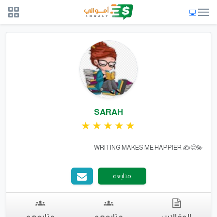
SARAH
💫😊✍️ WRITING MAKES ME HAPPIER
متابعة
المقالات
متابعهم
متابعهم