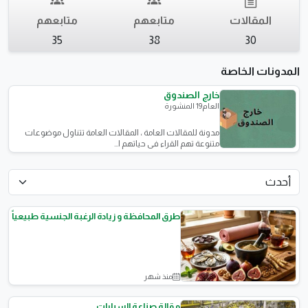
المقالات
متابعهم
متابعهم
35
38
30
المدونات الخاصة
خارج الصندوق
العام
19 المنشورة
مدونة للمقالات العامة ، المقالات العامة تتناول موضوعات
متنوعة تهم القراء في حياتهم ا...
طرق المحافظة و زيادة الرغبة الجنسية طبيعياً
منذ شهر
الصحة الإنجابية (الولادة)
مقالة صناعة السيارات