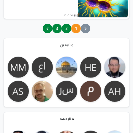
منذ شهر
نصائح وثقافة
3
2
1
متابعين
متابعهم