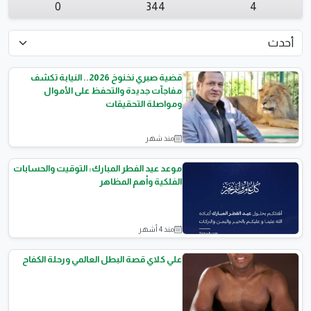
0
344
4
قضية صبري نخنوخ 2026.. النيابة تكشف
مفاجآت جديدة والتحفظ على الأموال
ومواصلة التحقيقات
منذ شهر
أخبار عامة
موعد عيد الفطر المبارك: التوقيت والحسابات
الفلكية وأهم المظاهر
منذ 4 أشهر
المقالات العامة
علي كلاي قصة البطل العالمي ورحلة الكفاح