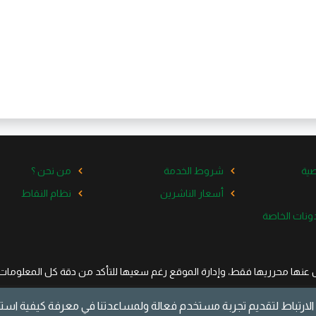
ية
شروط الخدمة
من نحن ؟
أسعار الناشرين
نظام النقاط
ل عنها محرريها فقط، وإدارة الموقع رغم سعيها للتأكد من دقة كل المعلومات ا
جميع الحقوق محفوظة © أموالي منصة الناشرين
لارتباط لتقديم تجربة مستخدم فعالة ولمساعدتنا في معرفة كيفية است