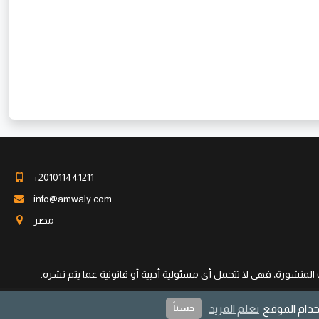
+201011441211
info@amwaly.com
مصر
لمنشورة، فهي لا تتحمل أي مسئولية أدبية أو قانونية عما يتم نشره.
خدام الموقع
تعلم المزيد
حسناً