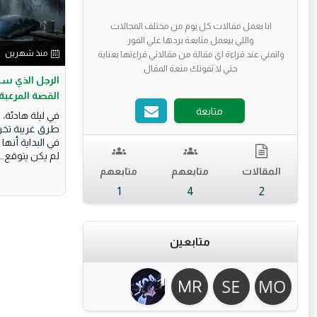
منذ شهرين
واتمني عند قراءة اي مقالة من مقالاتي قراءتها بعناية 
حتي لا تفوتك متعة المقال 
الرجل الذي سم
القصة المرعبة 
متابعة
في ليلة هادئة
طرق غريبة تخر
في البداية أنها
لم يكن يتوقع...
المقالات
متابعهم
متابعهم
1
4
2
متابعين