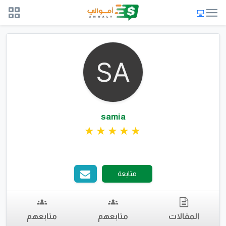
samia
متابعة
المقالات
متابعهم
متابعهم