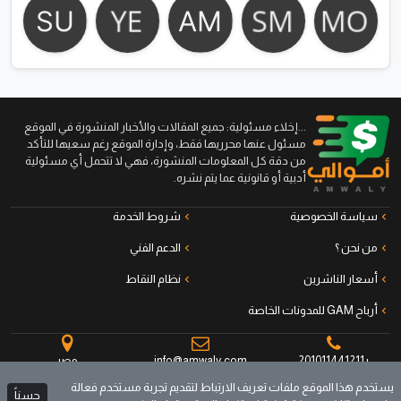
...إخلاء مسئولية: جميع المقالات والأخبار المنشورة في الموقع
مسئول عنها محرريها فقط، وإدارة الموقع رغم سعيها للتأكد
من دقة كل المعلومات المنشورة، فهي لا تتحمل أي مسئولية
أدبية أو قانونية عما يتم نشره.
سياسة الخصوصية
شروط الخدمة
من نحن ؟
الدعم الفني
أسعار الناشرين
نظام النقاط
أرباح GAM للمدونات الخاصة
+201011441211
info@amwaly.com
مصر
يستخدم هذا الموقع ملفات تعريف الارتباط لتقديم تجربة مستخدم فعالة
حسناً