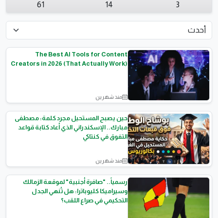
61
14
3
The Best AI Tools for Content
Creators in 2026 (That Actually Work)
منذ شهرين
مقالات تقنية
حين يصبح المستحيل مجرد كلمة: مصطفى
مبارك.. الإسكندراني الذي أعاد كتابة قواعد
التفوق في كنتاكي
منذ شهرين
قصص النجاح
رسمياً.. "صافرة أجنبية" لموقعة الزمالك
وسيراميكا كليوباترا: هل تُنهي الجدل
التحكيمي في صراع اللقب؟