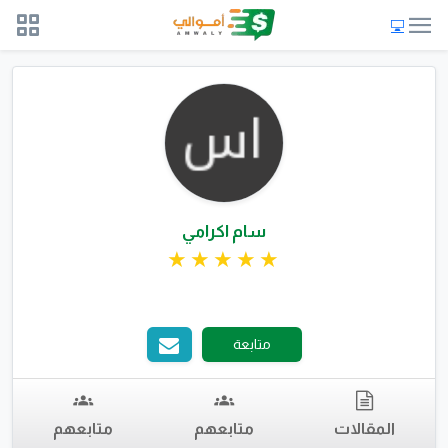
سام اكرامي
متابعة
المقالات
متابعهم
متابعهم