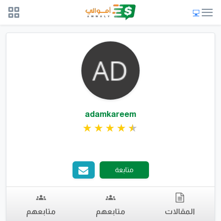
adamkareem
متابعة
المقالات
متابعهم
متابعهم