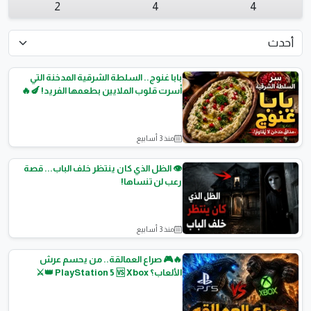
2
4
4
بابا غنوج.. السلطة الشرقية المدخنة التي
أسرت قلوب الملايين بطعمها الفريد! 🍆🔥
منذ 3 أسابيع
السلطات
👁️ الظل الذي كان ينتظر خلف الباب... قصة
رعب لن تنساها!
منذ 3 أسابيع
قصص رعب
🔥🎮 صراع العمالقة.. من يحسم عرش
الألعاب؟ PlayStation 5 🆚 Xbox 👑⚔️