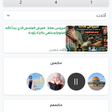
2
4
1
فيروس هانتا.. المرض الغامض الذي يبدأ كأنه
إنفلونزا وينتهي بكارثة رئوية
منذ شهرين
الامراض والعلاجات
متابعين
متابعهم