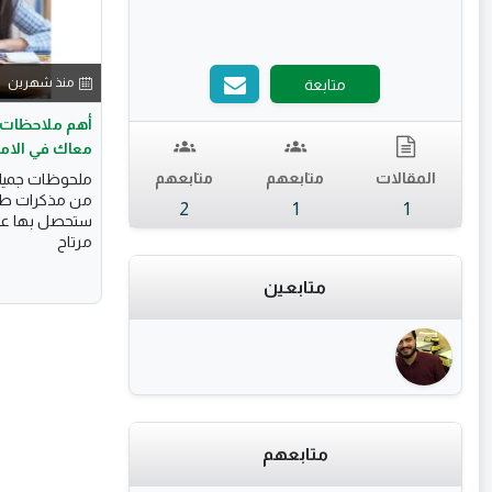
منذ شهرين
متابعة
أهم ملاحظات ا
معاك في الام
المقالات
متابعهم
متابعهم
ملحوظات جميله 
من مذكرات طلاب
2
1
1
ستحصل بها على 
مرتاح
متابعين
متابعهم