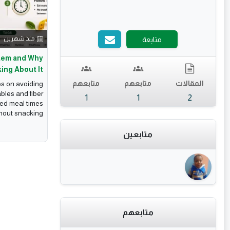
منذ شهرين
متابعة
stem and Why
ing About It?
المقالات
متابعهم
متابعهم
s on avoiding
bles and fiber
1
1
2
red meal times
hout snacking...
متابعين
متابعهم