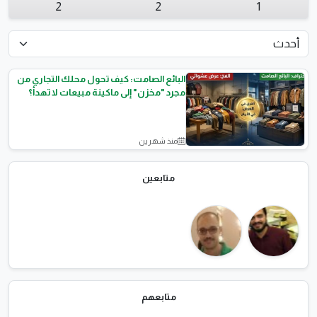
2
2
1
​البائع الصامت: كيف تحول محلك التجاري من
مجرد "مخزن" إلى ماكينة مبيعات لا تهدأ؟
منذ شهرين
مشاريع تجارية
متابعين
متابعهم