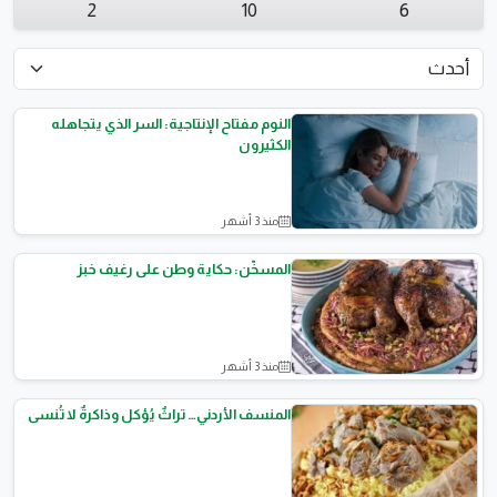
2
10
6
النوم مفتاح الإنتاجية: السر الذي يتجاهله
الكثيرون
منذ 3 أشهر
الصحه العامة
المسخّن: حكاية وطن على رغيف خبز
منذ 3 أشهر
اطباق رئيسية
المنسف الأردني… تراثٌ يُؤكل وذاكرةٌ لا تُنسى