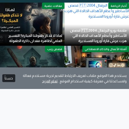
أخبار الرياضة
مقالات علمية
ملحمة يورو البرتغال 🇵🇹 2004 قصص
الأساطير وأعظم الأهداف الخالدة التي
لماذا لا نتذكر طفولتنا المبكرة؟ التفسير
هزت عرش قارة أوروبا المستديرة
العلمي لظاهرة فقدان ذاكرة الطفولة
أتمتة الأعمال والذكاء الاصطناعي
قصص رعب
يستخدم هذا الموقع ملفات تعريف الارتباط لتقديم تجربة مستخدم فعالة
حسناً
كيف تصمم إعلانًا احترافيًا لأي منتج يجذب
🩸 عائلة سوير: مذبحة المنشار... عندما
ولمساعدتنا في معرفة كيفية استخدام الموقع .
تعلم المزيد
العملاء ويزيد المبيعات؟
يتحول الصراخ إلى لحن للموت 🩸
قصص الاطفال
أخبار ال